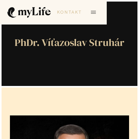
KONTAKT
PhDr. Víťazoslav Struhár