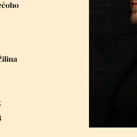
iečoho
ilina
k
8