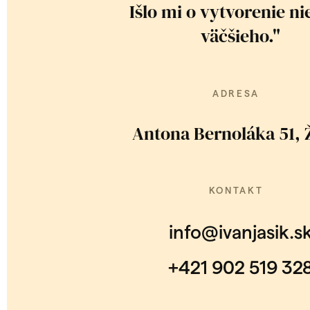
Išlo mi o vytvorenie n
väčšieho."
ADRESA
Antona Bernoláka 51, Ž
KONTAKT
info@ivanjasik.s
+421 902 519 32