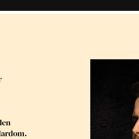
r
len
dardom.