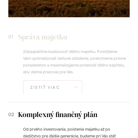
Správa majetku
01
Zabezpečíme budúcnosť Vášho majetku. Pomôžeme
Vám optimalizovať daňové zaťaženie, poskytneme právne
poradenstvo a maximalizujeme potenciál Vášho kapitálu,
aby denne pracoval pre Vás.
ZISTIŤ VIAC
Komplexný finančný plán
02
Od prvého investovania, poistenia majetku až po
dedičstvo pre ďalšie generácie, budeme pri Vás stáť