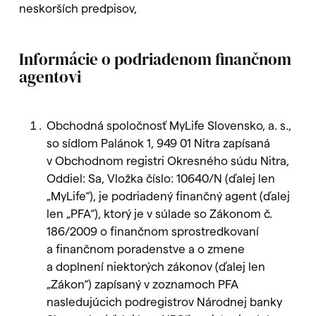
neskorších predpisov,
Informácie o podriadenom finančnom
agentovi
Obchodná spoločnosť MyLife Slovensko, a. s.,
so sídlom Palánok 1, 949 01 Nitra zapísaná
v Obchodnom registri Okresného súdu Nitra,
Oddiel: Sa, Vložka číslo: 10640/N (ďalej len
„MyLife“), je podriadený finančný agent (ďalej
len „PFA“), ktorý je v súlade so Zákonom č.
186/2009 o finančnom sprostredkovaní
a finančnom poradenstve a o zmene
a doplnení niektorých zákonov (ďalej len
„Zákon“) zapísaný v zoznamoch PFA
nasledujúcich podregistrov Národnej banky