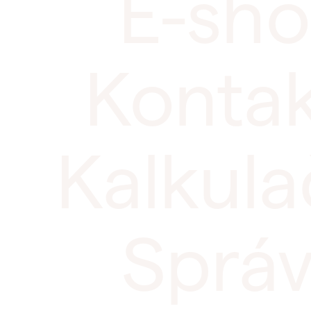
E-sh
Konta
Kalkula
Sprá
Poskytnutie informácií klientom