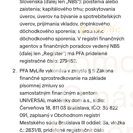
Slovenska (ďalej len „NBS“): poistenia alebo
zaistenia; kapitálového trhu; poskytovania
úverov, úverov na bývanie a spotrebiteľských
úverov, prijímania vkladov, doplnkového
dôchodkového sporenia; starobného
dôchodkového sporenia. V registri finančných
Domo
agentov a finančných poradcov vedený NBS
(ďalej len „Register“) má PFA pridelené
registračné číslo: 279452.
PFA MyLife vykonáva v zmysle § 9 Zákona
finančné sprostredkovanie na základe
O ná
písomnej zmluvy so
samostatným finančným agentom
UNIVERSAL maklérsky dom a.s., sídlo:
Červeňova 18, 811 03 Bratislava, IČO: 35 822
091, zapísaný v Obchodnom registri
Karié
Mestského súdu Bratislava III oddiel: Sa, vložka
č.: 2831/B, pridelené registračné číslo