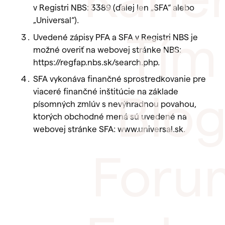
v Registri NBS: 3389 (ďalej len „SFA“ alebo
„Universal“).
Tím
Uvedené zápisy PFA a SFA v Registri NBS je
možné overiť na webovej stránke NBS:
https://regfap.nbs.sk/search.php.
SFA vykonáva finančné sprostredkovanie pre
viaceré finančné inštitúcie na základe
Blo
písomných zmlúv s nevýhradnou povahou,
ktorých obchodné mená sú uvedené na
webovej stránke SFA: www.universal.sk.
Foru