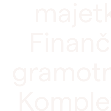
majet
Finan
gramot
Informačné Memorandum
Komple