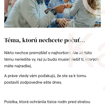
K
Téma, ktorú nechcete počuť…
Nikto nechce premýšľať o najhoršom. Ale ak túto
tému neriešite vy, raz ju budú musieť riešiť tí, ktorých
máte najradšej.
A práve vtedy vám poďakujú, že ste sa k tomu
postavili zodpovedne ešte dnes.
Poistka, ktorá ochránila tisíce rodín pred stratou