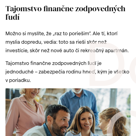
Tajomstvo finančne zodpovedných
ľudí
D
Možno si myslíte, že „raz to poriešim“. Ale tí, ktorí
myslia dopredu, vedia: toto sa rieši skôr než
investície, skôr než nové auto či rekreačný apartmán.
Tajomstvo finančne zodpovedných ľudí je
jednoduché – zabezpečia rodinu hneď, kým je všetko
v poriadku.