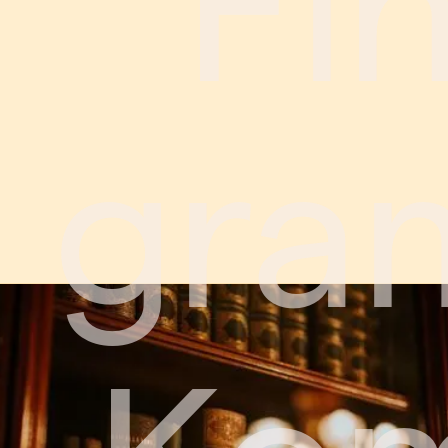
Fi
gra